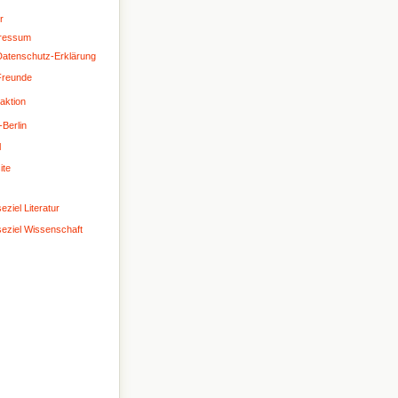
r
ressum
atenschutz-Erklärung
Freunde
aktion
-Berlin
l
ite
eziel Literatur
seziel Wissenschaft