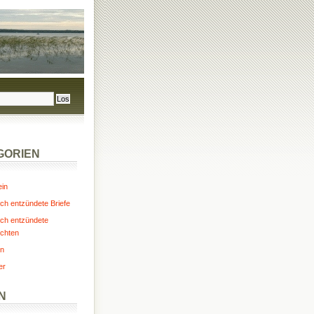
GORIEN
ein
ch entzündete Briefe
ch entzündete
chten
n
er
N