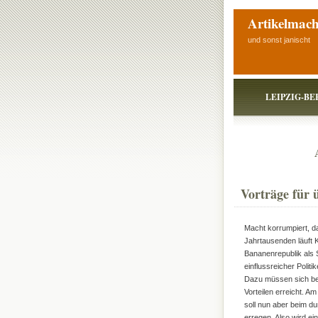
Artikelmach
und sonst janischt
LEIPZIG-BE
Vorträge für 
Macht korrumpiert, da
Jahrtausenden läuft K
Bananenrepublik als Spi
einflussreicher Politi
Dazu müssen sich bei
Vorteilen erreicht. A
soll nun aber beim d
erregen. Also wird ei