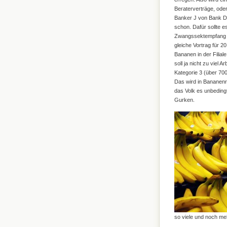
Beraterverträge, ode
Banker J von Bank D 
schon. Dafür sollte e
Zwangssektempfang ge
gleiche Vortrag für 2
Bananen in der Filial
soll ja nicht zu viel A
Kategorie 3 (über 70
Das wird in Bananenr
das Volk es unbeding
Gurken.
so viele und noch me