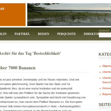
er
Quaerere
RLIN
PARTIKEL
REISEN
PERQUISITE
DIREKTOR
Archiv für das Tag 'Bestechlichkeit'
KATE
über 7000 Bananen
Allgem
chemis
chemis
s ist janz jemeiner Jemeinplatz und nix Neues nirjendwo. Und seit
Geschi
orruption gleichmustrig. Zwei Spieler hat das Spiel, und ’ne
Glosse
elbrett: Also, da ist eine reiche Institution und ein potenziell
ker. Nun will man den Politiker für die Sache der Institution gewinnen.
Report
de Spieler sympathisch sein. Sympathie wird leicht mit Gewährung von
m einfachsten ist, man steckt dem Politiker Bananen zu. Die Korruption
SEITE
ummen Volk keinen Korruptionsverdacht (= Neid, = Aufstandsgefahr)
ne „Gegenleistung“ verlangt. In der Regel handelt es sich um