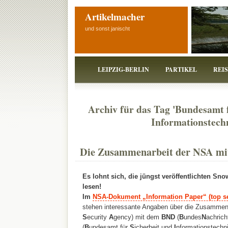
Artikelmacher
und sonst janischt
LEIPZIG-BERLIN
PARTIKEL
REI
Archiv für das Tag 'Bundesamt 
Informationstech
Die Zusammenarbeit der NSA mi
Es lohnt sich, die jüngst veröffentlichten S
lesen!
Im
NSA-Dokument „Information Paper“ (top s
stehen interessante Angaben über die Zusammen
S
ecurity
A
gency) mit dem
BND
(
B
undes
N
achrich
(
B
undesamt für
S
icherheit und
I
nformationstechni