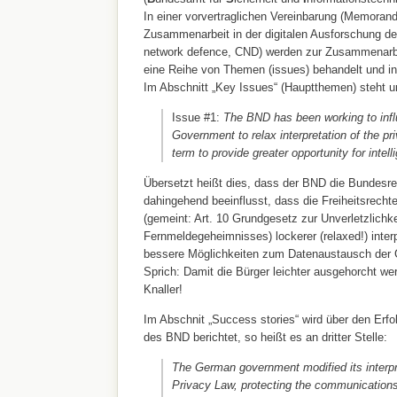
In einer vorvertraglichen Vereinbarung (Memoran
Zusammenarbeit in der digitalen Ausforschung de
network defence, CND) werden zur Zusammenar
eine Reihe von Themen (issues) behandelt und inh
Im Abschnitt „Key Issues“ (Hauptthemen) steht un
Issue #1:
The BND has been working to inf
Government to relax interpretation of the pr
term to provide greater opportunity for intel
Übersetzt heißt dies, dass der BND die Bundesre
dahingehend beeinflusst, dass die Freiheitsrecht
(gemeint: Art. 10 Grundgesetz zur Unverletzlichke
Fernmeldegeheimnisses) lockerer (relaxed!) interp
bessere Möglichkeiten zum Datenaustausch der 
Sprich: Damit die Bürger leichter ausgehorcht w
Knaller!
Im Abschnit „Success stories“ wird über den Erfo
des BND berichtet, so heißt es an dritter Stelle:
The German government modified its interpr
Privacy Law, protecting the communications