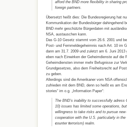
afford the BND more flexibility in sharing pr
foreign partners.
Übersetzt heißt dies: Die Bundesregierung hat n
Kommunikation der Bundesbürger dahingehend ber
BND mehr geschützte Bürgerdaten mit ausländis
NSA, austauschen kann.
Das G-10 Gesetz stammt vom 26.6. 2001 und bes
Post- und Fernmeldegeheimnis nach Art. 10 im G
dann am 31.7. 2009 und zuletzt am 6. Juni 2013 
eben nach Einwirken der Geheimdienste auf die 
Geheimdiensten immer mehr Befugnisse zur Verle
Grundgesetzes, also dem Freiheitsrecht auf Pos
zu geben.
Allerdings sind die Amerikaner vom NSA offensich
zufrieden mit dem BND, denn so heißt es am En
stories“ im o.g. „Information Paper“:
The BND’s inability to successfully adress
10) issues has limited some operations, 
willingness to take risks and to pursue new 
cooperation with the U.S. particularly in t
c
ounter
t
errorism) realm.