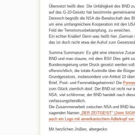
Übersetzt heißt dies: Die Unfähigkeit des BND z
auf das G-10-Gesetz hat bestimmte gemeinsame 
Dennoch begrüßt die NSA die Bereitschaft des 
um eine umfangreichere Kooperation mit den US
Feld der Terrorismusbekämpfung, zu erreichen.
Ein echter Knaller! Denn was heißt hier „German w
das ist doch nicht etwa der Aufruf zum Gesetze
Summa Summarum: Es gibt eine intensive Zusa
BND und man staune, mit dem BSI! Dies geht sow
Bundesregierung unter Druck gesetzt werden soll. 
offensichtlich, die totale Kontrolle über die Bürg
Grundgesetzes, insbesondere von Artikel 10 über 
Brief, Post- und Fernmeldegeheimnis! Die
Penner
zum Glück ziemlich doof. Der BND ist nicht nur e
NSA, viel schlimmer, der BND handelt nach die
verfassungsfeindlich.
Die Zusammenarbeit zwischen NSA und BND läuft
sagenden Namen
„DER ZEITGEIST“ (Joint SIGINT 
auch ein Logo mit amerikanischem Adlerkopf vor 
Mit herzlichen Jrüßen, altergecko