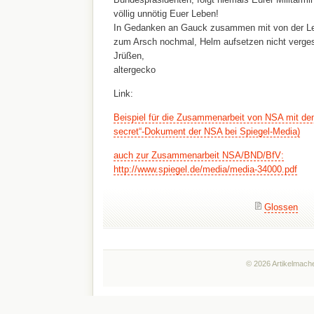
völlig unnötig Euer Leben!
In Gedanken an Gauck zusammen mit von der L
zum Arsch nochmal, Helm aufsetzen nicht verges
Jrüßen,
altergecko
Link:
Beispiel für die Zusammenarbeit von NSA mit d
secret“-Dokument der NSA bei Spiegel-Media)
auch zur Zusammenarbeit NSA/BND/BfV:
http://www.spiegel.de/media/media-34000.pdf
Glossen
© 2026 Artikelmache