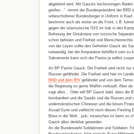
abgelehnt wird. Mit Gaucks leichtsinnigen Reden 
greifen…“ nimmt der Bundespräsident der BRD d
unbescholtener Bundesbürger in Uniform in Kauf. 
bestimmt auch als erster an die Front, z.B. könnt
gegen die islamistische ISIS im Irak in den Kamp
Befreiung der Ostukraine von russische Separati
schon befreien und Freiheit und Menschenrechte v
von der Leyen sollte den Gefreiten Gauck als Sani
notwendig, bei der Amputation behilflich sein zu 
Sakramente kann sich der Pastor ja selbst zuspr
An BP Pastor Gauck: Die Freiheit wird nicht nur 
Russen gefährdet. Die Freiheit wird hier im Land
BND und dem BfV
gefährdet und von dem Terror-
die Regierung so gerne Waffen verkauft. Aber da 
sagt alles… Oder will BP Gauck bald, dass die 
bombardiert und die Saudis und die Russen und d
undemokratischen Chinesen und die bösen Pirat
Assad-Syrer und vielleicht noch diesen Fiesling 
Böse in der Welt…puh, inzwischen ist beim so c
Gauck alles denkbar geworden.
An die Bundeswehr-Soldatinnen und Soldaten: Fo
Bundespräsidenten, folgt niemals Eurer Militärminst