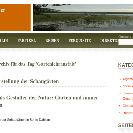
er
Quaerere
RLIN
PARTIKEL
REISEN
PERQUISITE
DIREKTOR
chiv für das Tag 'Gartenlehranstalt'
KATE
stellung der Schaugärten
Allgem
chemis
chemis
ls Gestalter der Natur: Gärten und immer
Geschi
n
Glosse
Report
g der Schaugärten in Berlin-Dahlem
SEITE