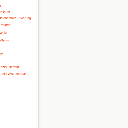
r
ressum
atenschutz-Erklärung
Freunde
aktion
-Berlin
l
ite
eziel Literatur
seziel Wissenschaft