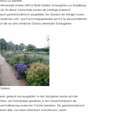
secco zu wandeln.
rlehranstalt richtete 1903 in Berlin Dahlem Schaugärten zur Ausbildung
 ein. An dieser Fachschule wurden die Lehrlinge praktisch-
auch gartenkünstlerisch ausgebildet. Am Standort der Königin-Louise-
 modernen Lehr- und Forschungsgebäuden auf 6,5 ha Versuchsflächen
ch die nur dem sinnlichen Genuss dienenden Schaugärten.
n Dahlem
annt, gedacht und ausgeführt: In den Nutzgärten wurde sich der
m Obst- und Gemüsebau gewidmet; in den Gewächshäusern die
nd Kultivierung exotischer Früchte betrieben. Die gartenkünstlerisch
ärten aber, von einem Arboretum umschlossen, waren