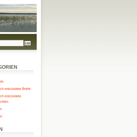
GORIEN
ein
ch entzündete Briefe
ch entzündete
chten
n
er
N