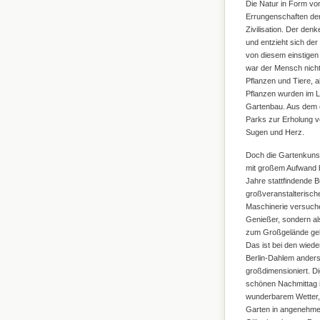
Die Natur in Form vo
Errungenschaften der
Zivilisation. Der den
und entzieht sich der
von diesem einstigen 
war der Mensch nicht 
Pflanzen und Tiere, a
Pflanzen wurden im L
Gartenbau. Aus dem e
Parks zur Erholung v
Sugen und Herz.
Doch die Gartenkunst 
mit großem Aufwand 
Jahre stattfindende 
großveranstalterische
Maschinerie versuche
Genießer, sondern al
zum Großgelände geka
Das ist bei den wiede
Berlin-Dahlem anders:
großdimensioniert. D
schönen Nachmittag 
wunderbarem Wetter, 
Garten in angenehmer