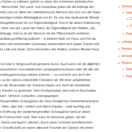
n Gärten zu zähmen, gehört zu einen der schönsten ästhetischen
Direkto
 Menschheit. Der Land- und Gartenbau gelten als die Anfänge der
kende und vor allem der selbstbewusste Mensch löst sich von der Natur
Imp
 einstigen totalen Abhängigkeit von ihr. Es war eine bedeutende Wende
D
Ausgeliefertsein hin zur Eigenständigkeit. Durch die aktive Kultivierung
mehr von der Laune der Natur, der Eigenwilligkeit des Waldes, der
bhängig. Und so ist der Mensch mit der Pflanzenwelt verfahren:
Red
andbau großflächig kultiviert – in kleinem Maß um Haus und Hof als
Leipzig
inst rein funktionalen Gartenbau entwickelten sich später Gärten und
Partike
on Leib und Seele. Denn besonders der Anblick schöner Blumen freut
perquis
Reisen
ist eine in Vergessenheit geratene Kunst. Auch wenn wir die alljährlich
Reis
beworbenen verschiedensten Landesgartenschauen oder die alle vier
Bundesgartenschau erleben können, – so schreckt uns doch der
Rei
, ja der nahezu industrielle Charakter ab. Mit einer aufgeblähten
n die Veranstalter der Gartenschauen uns nicht als wandelnde
s Kunden zu gewinnen. Vom Großparkplatz wird man in Busshuttles
rrt: Verloren, verlaufen, untergegangen.
rhergestellten Schaugärten der einst Königlichen Gärtnerlehranstalt in
 Klein, aber fein. Lieblich und überschaubar – statt wuchtig und
ie Eröffnung der wiederhergestellten Schaugärten fand an einem
im Frühsommer statt. Was kann es besseres geben, als bei
Sonne und lauem Lüftchen, durch einen schönen künstlerischen
 Gesellschaft (es waren allesamt Freunde der Gärten) mit einem