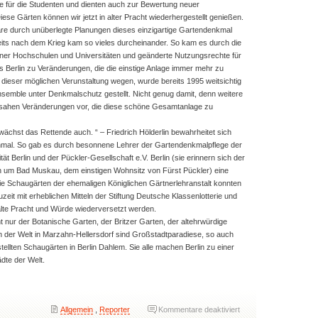
 für die Studenten und dienten auch zur Bewertung neuer
iese Gärten können wir jetzt in alter Pracht wiederhergestellt genießen.
e durch unüberlegte Planungen dieses einzigartige Gartendenkmal
eits nach dem Krieg kam so vieles durcheinander. So kam es durch die
ner Hochschulen und Universitäten und geänderte Nutzungsrechte für
 Berlin zu Veränderungen, die die einstige Anlage immer mehr zu
 dieser möglichen Verunstaltung wegen, wurde bereits 1995 weitsichtig
nsemble unter Denkmalschutz gestellt. Nicht genug damit, denn weitere
sahen Veränderungen vor, die diese schöne Gesamtanlage zu
wächst das Rettende auch. “ – Friedrich Hölderlin bewahrheitet sich
nmal. So gab es durch besonnene Lehrer der Gartendenkmalpflege der
ät Berlin und der Pückler-Gesellschaft e.V. Berlin (sie erinnern sich der
 um Bad Muskau, dem einstigen Wohnsitz von Fürst Pückler) eine
Die Schaugärten der ehemaligen Königlichen Gärtnerlehranstalt konnten
eit mit erheblichen Mitteln der Stiftung Deutsche Klassenlotterie und
 alte Pracht und Würde wiederversetzt werden.
cht nur der Botanische Garten, der Britzer Garten, der altehrwürdige
en der Welt in Marzahn-Hellersdorf sind Großstadtparadiese, so auch
stellten Schaugärten in Berlin Dahlem. Sie alle machen Berlin zu einer
dte der Welt.
für
Allgemein
,
Reporter
Kommentare deaktiviert