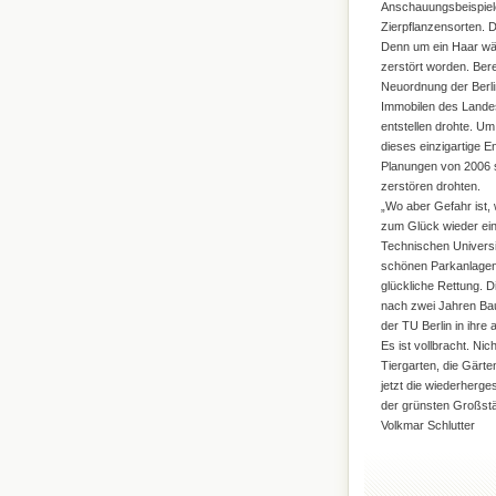
Anschauungsbeispiele
Zierpflanzensorten. D
Denn um ein Haar wär
zerstört worden. Ber
Neuordnung der Berli
Immobilen des Landes
entstellen drohte. Um
dieses einzigartige E
Planungen von 2006 
zerstören drohten.
„Wo aber Gefahr ist, 
zum Glück wieder ei
Technischen Universit
schönen Parkanlagen
glückliche Rettung. 
nach zwei Jahren Bauz
der TU Berlin in ihre
Es ist vollbracht. Ni
Tiergarten, die Gärt
jetzt die wiederherge
der grünsten Großstä
Volkmar Schlutter