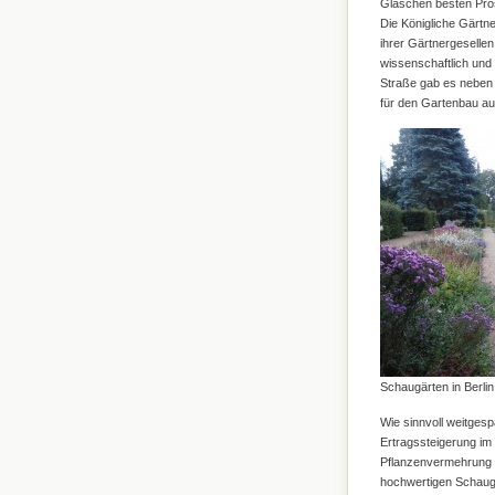
Gläschen besten Pro
Die Königliche Gärtne
ihrer Gärtnergesellen
wissenschaftlich und 
Straße gab es neben
für den Gartenbau au
Schaugärten in Berli
Wie sinnvoll weitgesp
Ertragssteigerung i
Pflanzenvermehrung u
hochwertigen Schaug