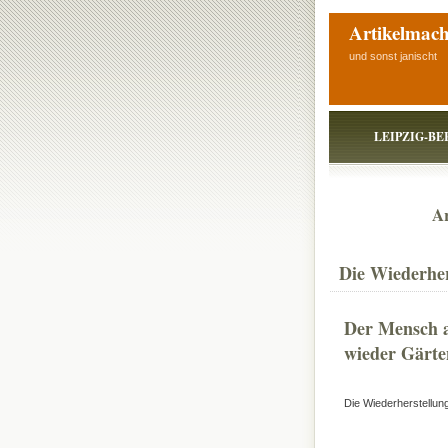
Artikelmach
und sonst janischt
LEIPZIG-BE
Ar
Die Wiederher
Der Mensch a
wieder Gärte
Die Wiederherstellun