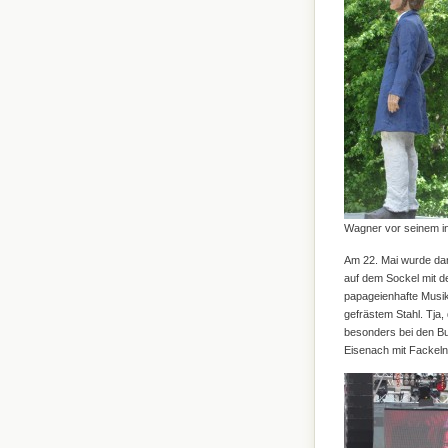
Wagner vor seinem in
Am 22. Mai wurde dan
auf dem Sockel mit d
papageienhafte Musik
gefrästem Stahl. Tja,
besonders bei den Bu
Eisenach mit Fackel