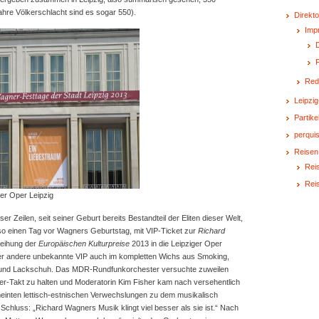
ahre Völkerschlacht sind es sogar 550).
Direkto
Imp
D
Red
Leipzig
Partike
perquis
Reisen
Reis
Rei
er Oper Leipzig
ser Zeilen, seit seiner Geburt bereits Bestandteil der Eliten dieser Welt,
so einen Tag vor Wagners Geburtstag, mit VIP-Ticket zur
Richard
leihung der
Europäischen Kulturpreise
2013 in die Leipziger Oper
er andere unbekannte VIP auch im kompletten Wichs aus Smoking,
h und Lackschuh. Das MDR-Rundfunkorchester versuchte zuweilen
er-Takt zu halten und Moderatorin Kim Fisher kam nach versehentlich
inten lettisch-estnischen Verwechslungen zu dem musikalisch
 Schluss: „Richard Wagners Musik klingt viel besser als sie ist.“ Nach