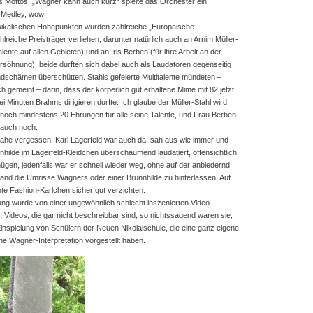
s Mottos: „Wagner kann auch kurz“ spielte das Orchester ein
-Medley, wow!
ikalischen Höhepunkten wurden zahlreiche „Europäische
hlreiche Preisträger verliehen, darunter natürlich auch an Arnim Müller-
Talente auf allen Gebieten) und an Iris Berben (für ihre Arbeit an der
rsöhnung), beide durften sich dabei auch als Laudatoren gegenseitig
dschämen überschütten. Stahls gefeierte Multitalente mündeten –
h gemeint – darin, dass der körperlich gut erhaltene Mime mit 82 jetzt
ei Minuten Brahms dirigieren durfte. Ich glaube der Müller-Stahl wird
 noch mindestens 20 Ehrungen für alle seine Talente, und Frau Berben
 auch noch.
inahe vergessen: Karl Lagerfeld war auch da, sah aus wie immer und
hilde im Lagerfeld-Kleidchen überschäumend laudatiert, offensichtlich
gen, jedenfalls war er schnell wieder weg, ohne auf der anbiedernd
wand die Umrisse Wagners oder einer Brünnhilde zu hinterlassen. Auf
te Fashion-Karlchen sicher gut verzichten.
ung wurde von einer ungewöhnlich schlecht inszenierten Video-
t, Videos, die gar nicht beschreibbar sind, so nichtssagend waren sie,
spielung von Schülern der Neuen Nikolaischule, die eine ganz eigene
e Wagner-Interpretation vorgestellt haben.