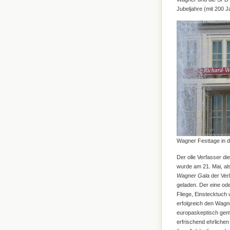
Jubeljahre (mit 200 J
Wagner Festtage in d
Der olle Verfasser die
wurde am 21. Mai, al
Wagner Gala
der Ver
geladen. Der eine od
Fliege, Einstecktuc
erfolgreich den Wagn
europaskeptisch geme
erfrischend ehrlichen