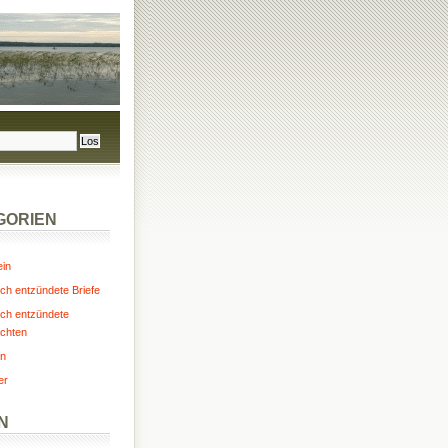
GORIEN
ein
ch entzündete Briefe
ch entzündete
chten
n
er
N