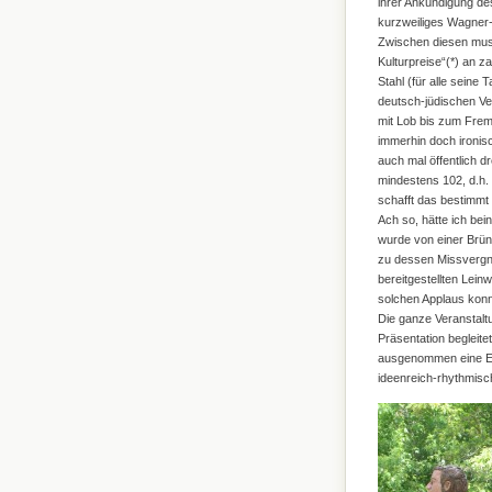
ihrer Ankündigung de
kurzweiliges Wagner
Zwischen diesen mus
Kulturpreise“(*) an za
Stahl (für alle seine 
deutsch-jüdischen Ve
mit Lob bis zum Frem
immerhin doch ironisc
auch mal öffentlich dr
mindestens 102, d.h.
schafft das bestimmt
Ach so, hätte ich be
wurde von einer Brünn
zu dessen Missvergnü
bereitgestellten Lein
solchen Applaus konn
Die ganze Veranstalt
Präsentation begleite
ausgenommen eine Ein
ideenreich-rhythmisch