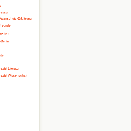
r
ressum
atenschutz-Erklärung
Freunde
aktion
-Berlin
l
ite
eziel Literatur
seziel Wissenschaft