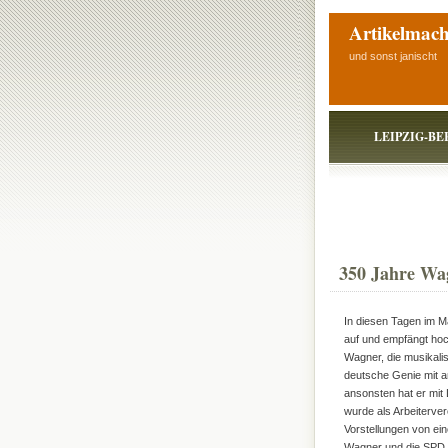
Artikelmach
und sonst janischt
LEIPZIG-BE
350 Jahre Wa
In diesen Tagen im Ma
auf und empfängt ho
Wagner, die musikali
deutsche Genie mit a
ansonsten hat er mit 
wurde als Arbeiterver
Vorstellungen von ein
Wagner und die SPD 