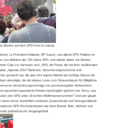
au Berben auf dem SPD-Fest in Leipzig
erkel, Le Pr
é
sident Hollande, BP Gauck, und allerlei SPD-Politiker im
 zum Abfeiern der 150 Jahre SPD, und wieder dabei: Iris Berben,
er Gala zur nächsten. Ach, SPD, die Partei, die mit ihrer neoliberalen
alias „
Agenda 2010″
Bänkster, Versicherungskonzerne und
her gemacht hat, die aber ihre eigene Klientel als künftige Klasse der
Mark demütigte, die die kleinen Leute zum Sklavendasein für Billiglöhne
perverse Versicherungsverträge von provisionsgeilen Verbrechern
st gesetzlich garantierte Renten nachträglich gekürzt hat. Sorry, was
, außer eine SPD unter 18 echten Möllemannprozenten? Und wer glaubt
ten einen immer mundoffen-vorlauten Quatschkopf und Vortragsmillionär
atische SPD-Persönlichkeiten wie einst Brandt, Bahr, Wehner und
reits prähistorische Vergangenheit.