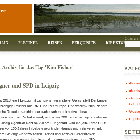
er
Quaerere
RLIN
PARTIKEL
REISEN
PERQUISITE
DIREKTOR
Archiv für das Tag 'Kim Fisher'
KATE
gner und SPD in Leipzig
Allgem
chemis
chemis
i 2013 feiert Leipzig mit Lampions, veranstaltet Galas, stellt Denkmäler
Geschi
chrangige Politiker aus BRD und Resteuropa. Und warum? Nun Richard
Glosse
sche Repetiermaschine der pathetischen Leitmotive, dieses so
ntisemitischem Schattenwurf, wurde vor 200 Jahren in Leipzig geboren,
Report
Leipzig eigentlich nicht so viel am Hut gehabt. Und die „alte Tante SPD“
ein vor 150 Jahren in Leipzig gegründet, damals noch ein Verein mit
SEITE
em Gleichgewicht zwischen Freiheit und sozialer Gerechtigkeit.
ergeben zusammen in Leipzig, also summarisch gesehen, 350