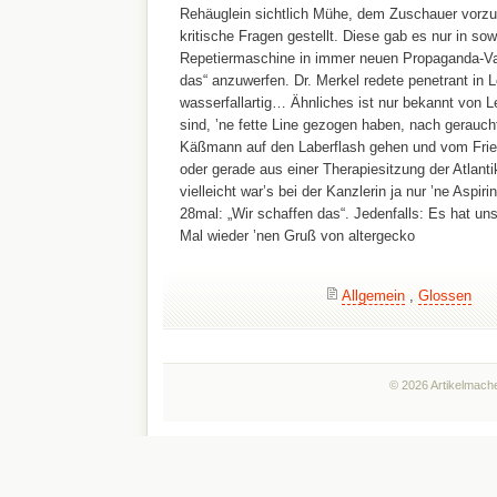
Rehäuglein sichtlich Mühe, dem Zuschauer vorzu
kritische Fragen gestellt. Diese gab es nur in so
Repetiermaschine in immer neuen Propaganda-Var
das“ anzuwerfen. Dr. Merkel redete penetrant in L
wasserfallartig… Ähnliches ist nur bekannt von Le
sind, ’ne fette Line gezogen haben, nach geraucht
Käßmann auf den Laberflash gehen und vom Frie
oder gerade aus einer Therapiesitzung der Atlan
vielleicht war’s bei der Kanzlerin ja nur ’ne Aspir
28mal: „Wir schaffen das“. Jedenfalls: Es hat uns
Mal wieder ’nen Gruß von altergecko
Allgemein
,
Glossen
© 2026 Artikelmache