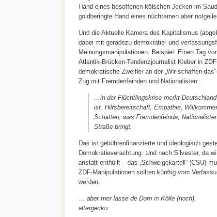
Hand eines besoffenen kölschen Jecken im Saud
goldberingte Hand eines nüchternen aber notgeile
Und die Aktuelle Kamera des Kapitalismus (abgekü
dabei mit geradezu demokratie- und verfassungsf
Meinungsmanipulationen. Beispiel: Einen Tag vor
Atlantik-Brücken-Tendenzjournalist Kleber in ZDF
demokratische Zweifler an der „Wir-schaffen-das“-
Zug mit Fremdenfeinden und Nationalisten:
…in der Flüchtlingskrise merkt Deutschland 
ist. Hilfsbereitschaft, Empathie, Willkommen
Schatten, was Fremdenfeinde, Nationalisten
Straße bringt.
Das ist gebührenfinanzierte und ideologisch gest
Demokratieverachtung. Und nach Silvester, da wi
anstatt enthüllt – das „Schweigekartell“ (CSU) m
ZDF-Manipulationen sollten künftig vom Verfass
werden.
… aber mer lasse de Dom in Kölle (noch),
altergecko