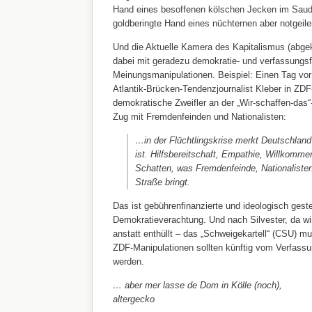
Hand eines besoffenen kölschen Jecken im Saud
goldberingte Hand eines nüchternen aber notgeile
Und die Aktuelle Kamera des Kapitalismus (abgekü
dabei mit geradezu demokratie- und verfassungsf
Meinungsmanipulationen. Beispiel: Einen Tag vor
Atlantik-Brücken-Tendenzjournalist Kleber in ZDF
demokratische Zweifler an der „Wir-schaffen-das“-
Zug mit Fremdenfeinden und Nationalisten:
…in der Flüchtlingskrise merkt Deutschland 
ist. Hilfsbereitschaft, Empathie, Willkommen
Schatten, was Fremdenfeinde, Nationalisten
Straße bringt.
Das ist gebührenfinanzierte und ideologisch gest
Demokratieverachtung. Und nach Silvester, da wi
anstatt enthüllt – das „Schweigekartell“ (CSU) m
ZDF-Manipulationen sollten künftig vom Verfass
werden.
… aber mer lasse de Dom in Kölle (noch),
altergecko