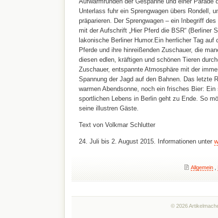
Aufwärmrunden der Gespanne und einer Parade
Unterlass fuhr ein Sprengwagen übers Rondell, u
präparieren. Der Sprengwagen – ein Inbegriff de
mit der Aufschrift „Hier Pferd die BSR“ (Berliner S
lakonische Berliner Humor.Ein herrlicher Tag auf d
Pferde und ihre hinreißenden Zuschauer, die man
diesen edlen, kräftigen und schönen Tieren durc
Zuschauer, entspannte Atmosphäre mit der imme
Spannung der Jagd auf den Bahnen. Das letzte R
warmen Abendsonne, noch ein frisches Bier: Ein 
sportlichen Lebens in Berlin geht zu Ende. So mö
seine illustren Gäste.
Text von Volkmar Schlutter
24. Juli bis 2. August 2015. Informationen unter
w
Allgemein
,
© 2026 Artikelmache