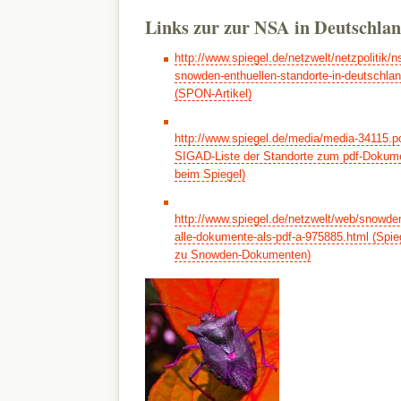
Links zur zur NSA in Deutschlan
http://www.spiegel.de/netzwelt/netzpolitik
snowden-enthuellen-standorte-in-deutschla
(SPON-Artikel)
http://www.spiegel.de/media/media-34115.p
SIGAD-Liste der Standorte zum pdf-Doku
beim Spiegel)
http://www.spiegel.de/netzwelt/web/snowde
alle-dokumente-als-pdf-a-975885.html (Spieg
zu Snowden-Dokumenten)