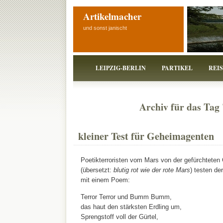
Artikelmacher
und sonst janischt
LEIPZIG-BERLIN
PARTIKEL
REI
Archiv für das Tag '
kleiner Test für Geheimagenten
Poetikterroristen vom Mars von der gefürchtete
(übersetzt:
blutig rot wie der rote Mars
) testen de
mit einem Poem:
Terror Terror und Bumm Bumm,
das haut den stärksten Erdling um,
Sprengstoff voll der Gürtel,