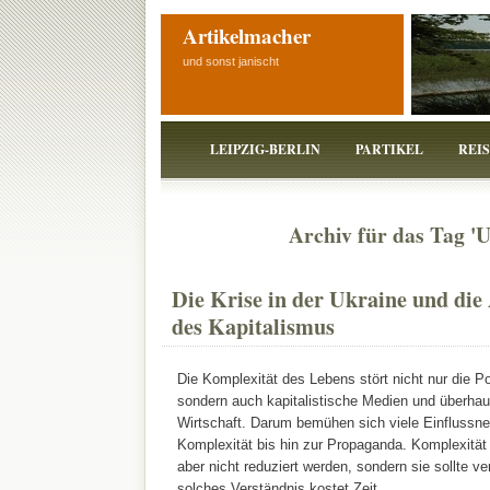
Artikelmacher
und sonst janischt
LEIPZIG-BERLIN
PARTIKEL
REI
Archiv für das Tag 'U
Die Krise in der Ukraine und di
des Kapitalismus
Die Komplexität des Lebens stört nicht nur die Pol
sondern auch kapitalistische Medien und überhaup
Wirtschaft. Darum bemühen sich viele Einflussn
Komplexität bis hin zur Propaganda. Komplexität 
aber nicht reduziert werden, sondern sie sollte v
solches Verständnis kostet Zeit.