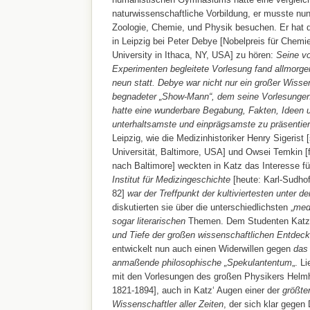
naturwissenschaftliche Vorbildung, er musste nun
Zoologie, Chemie, und Physik besuchen. Er hat 
in Leipzig bei Peter Debye [Nobelpreis für Chemi
University in Ithaca, NY, USA] zu hören:
Seine v
Experimenten begleitete Vorlesung fand allmorge
neun statt. Debye war nicht nur ein großer Wisse
begnadeter „Show-Mann“, dem seine Vorlesungen
hatte eine wunderbare Begabung, Fakten, Ideen 
unterhaltsamste und einprägsamste zu präsentier
Leipzig, wie die Medizinhistoriker Henry Sigerist
Universität, Baltimore, USA] und Owsei Temkin [f
nach Baltimore] weckten in Katz das Interesse f
Institut für Medizingeschichte
[heute: Karl-Sudhoff
82]
war der Treffpunkt der kultiviertesten unter 
diskutierten sie über die unterschiedlichsten „
medi
sogar literarischen
Themen. Dem Studenten Kat
und Tiefe der großen wissenschaftlichen Entdec
entwickelt nun auch einen Widerwillen gegen
das 
anmaßende philosophische „Spekulantentum
„. L
mit den Vorlesungen des großen Physikers Helmh
1821-1894], auch in Katz‘ Augen einer der
größte
Wissenschaftler aller Zeiten
, der sich klar gege