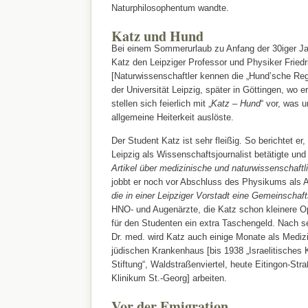
Naturphilosophentum wandte.
Katz und Hund
Bei einem Sommerurlaub zu Anfang der 30iger Jah
Katz den Leipziger Professor und Physiker Fried
[Naturwissenschaftler kennen die „Hund’sche Re
der Universität Leipzig, später in Göttingen, wo 
stellen sich feierlich mit „
Katz – Hund
“ vor, was 
allgemeine Heiterkeit auslöste.
Der Student Katz ist sehr fleißig. So berichtet er, 
Leipzig als Wissenschaftsjournalist betätigte und
Artikel über medizinische und naturwissenschaft
jobbt er noch vor Abschluss des Physikums als A
die in einer Leipziger Vorstadt eine Gemeinschaft
HNO- und Augenärzte, die Katz schon kleinere O
für den Studenten ein extra Taschengeld. Nach 
Dr. med. wird Katz auch einige Monate als Mediz
jüdischen Krankenhaus [bis 1938 „Israelitisches
Stiftung“, Waldstraßenviertel, heute Eitingon-Str
Klinikum St.-Georg] arbeiten.
Vor der Emigration