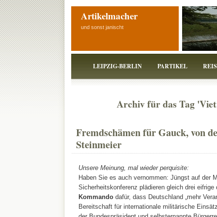
Artikelmacher
und sonst janischt
LEIPZIG-BERLIN
PARTIKEL
REI
Archiv für das Tag 'Vie
Fremdschämen für Gauck, von de
Steinmeier
Unsere Meinung, mal wieder perquisite:
Haben Sie es auch vernommen: Jüngst auf der 
Sicherheitskonferenz plädieren gleich drei eifrige
Kommando
dafür, dass Deutschland „mehr Veran
Bereitschaft für internationale militärische Eins
der Bundespräsident und selbsternannte Bürgerre