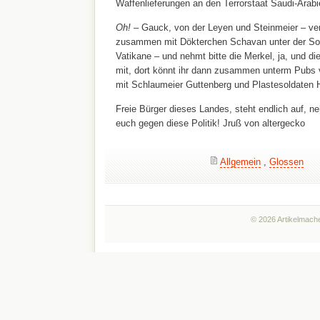
Waffenlieferungen an den Terrorstaat Saudi-Arab
Oh! –
Gauck, von der Leyen und Steinmeier – ver
zusammen mit Dökterchen Schavan unter der So
Vatikane – und nehmt bitte die Merkel, ja, und di
mit, dort könnt ihr dann zusammen unterm Pubs 
mit Schlaumeier Guttenberg und Plastesoldaten H
Freie Bürger dieses Landes, steht endlich auf, n
euch gegen diese Politik! Jruß von altergecko
Allgemein
,
Glossen
© 2026 Artikelmache