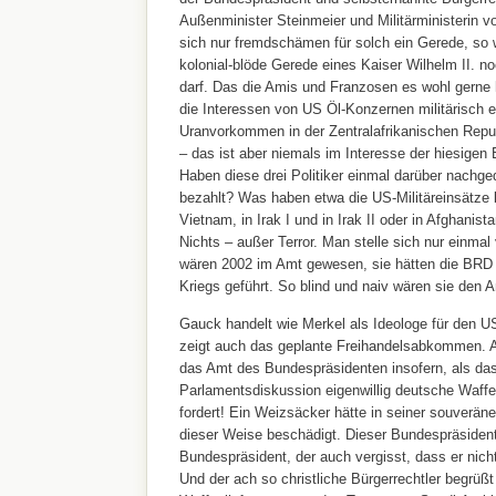
Außenminister Steinmeier und Militärministerin
sich nur fremdschämen für solch ein Gerede, so 
kolonial-blöde Gerede eines Kaiser Wilhelm II. 
darf. Das die Amis und Franzosen es wohl gerne 
die Interessen von US Öl-Konzernen militärisch e
Uranvorkommen in der Zentralafrikanischen Republi
– das ist aber niemals im Interesse der hiesigen
Haben diese drei Politiker einmal darüber nachge
bezahlt? Was haben etwa die US-Militäreinsätze b
Vietnam, in Irak I und in Irak II oder in Afghanis
Nichts – außer Terror. Man stelle sich nur einma
wären 2002 im Amt gewesen, sie hätten die BRD i
Kriegs geführt. So blind und naiv wären sie den A
Gauck handelt wie Merkel als Ideologe für den U
zeigt auch das geplante Freihandelsabkommen.
das Amt des Bundespräsidenten insofern, als das
Parlamentsdiskussion eigenwillig deutsche Waffe
fordert! Ein Weizsäcker hätte in seiner souverän
dieser Weise beschädigt. Dieser Bundespräsident
Bundespräsident, der auch vergisst, dass er nic
Und der ach so christliche Bürgerrechtler begrüß