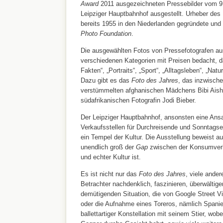
Award
2011 ausgezeichneten Pressebilder vom 9.
Leipziger Hauptbahnhof ausgestellt. Urheber des 
bereits 1955 in den Niederlanden gegründete un
Photo Foundation
.
Die ausgewählten Fotos von Pressefotografen aus
verschiedenen Kategorien mit Preisen bedacht, da
Fakten“, „Portraits“, „Sport“, „Alltagsleben“, „Natu
Dazu gibt es das
Foto des Jahres
, das inzwische
verstümmelten afghanischen Mädchens Bibi Aish
südafrikanischen Fotografin Jodi Bieber.
Der Leipziger Hauptbahnhof, ansonsten eine Ans
Verkaufsstellen für Durchreisende und Sonntagsei
ein Tempel der Kultur. Die Ausstellung beweist a
unendlich groß der
Gap
zwischen der Konsumver
und echter Kultur ist.
Es ist nicht nur das
Foto des Jahres
, viele ande
Betrachter nachdenklich, faszinieren, überwältig
demütigenden Situation, die von Google Street
oder die Aufnahme eines Toreros, nämlich Spanie
ballettartiger Konstellation mit seinem Stier, wob