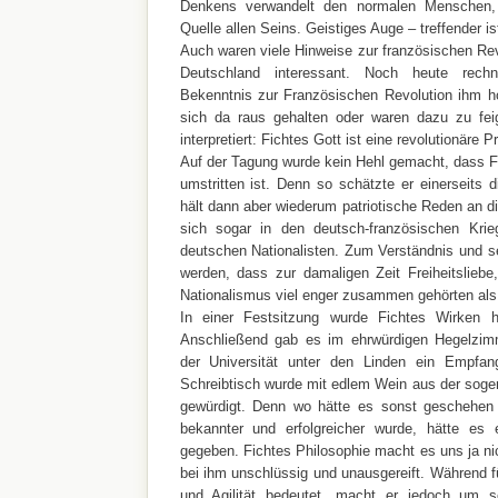
Denkens verwandelt den normalen Menschen,
Quelle allen Seins. Geistiges Auge – treffender 
Auch waren viele Hinweise zur französischen Rev
Deutschland interessant. Noch heute rech
Bekenntnis zur Französischen Revolution ihm h
sich da raus gehalten oder waren dazu zu fei
interpretiert: Fichtes Gott ist eine revolutionäre P
Auf der Tagung wurde kein Hehl gemacht, dass Fi
umstritten ist. Denn so schätzte er einerseits 
hält dann aber wiederum patriotische Reden an di
sich sogar in den deutsch-französischen Krie
deutschen Nationalisten. Zum Verständnis und 
werden, dass zur damaligen Zeit Freiheitslieb
Nationalismus viel enger zusammen gehörten als
In einer Festsitzung wurde Fichtes Wirken h
Anschließend gab es im ehrwürdigen Hegelzim
der Universität unter den Linden ein Empfan
Schreibtisch wurde mit edlem Wein aus der soge
gewürdigt. Denn wo hätte es sonst geschehe
bekannter und erfolgreicher wurde, hätte es
gegeben. Fichtes Philosophie macht es uns ja nic
bei ihm unschlüssig und unausgereift. Während für
und Agilität bedeutet, macht er jedoch um s