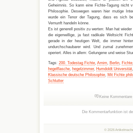
Geheimnis. So kann eine Fichte-Tagung nicht v
Philosophie. Deswegen waren hier mutige Inte
wurde ein Tenor der Tagung, dass es sich be
Vernunft handeln könne.
Es ist generell positiv zu werten: Man hat wiede
die eigenwillige, ja fast radikale Weltsicht Fi
gerade in der heutigen Welt, die immer hinterli
undurchschaubarer wird. Und zumal zunehme
operiert. Alles in allem: Gelungene und weise Stu
Tags:
200. Todestag Fichte
,
Arnim
,
Berlin
,
Fichte
hegelflasche
,
hegelzimmer
,
Humdoldt Universität
Klassische deutsche Philosophie
,
Mit Fichte phi
Schlutter
Keine Kommentare
Die Kommentarfunktion ist dea
© 2026 Artikelmache