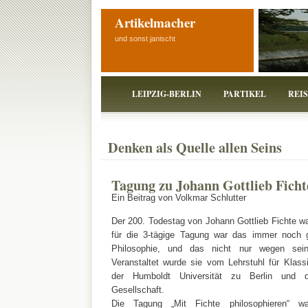
Artikelmacher
und sonst janischt
LEIPZIG-BERLIN
PARTIKEL
REI
Denken als Quelle allen Seins
Tagung zu Johann Gottlieb Fichte
Ein Beitrag von Volkmar Schlutter
Der 200. Todestag von Johann Gottlieb Fichte wa
für die 3-tägige Tagung war das immer noch 
Philosophie, und das nicht nur wegen seine
Veranstaltet wurde sie vom Lehrstuhl für Klas
der Humboldt Universität zu Berlin und der
Gesellschaft.
Die Tagung „Mit Fichte philosophieren“ war