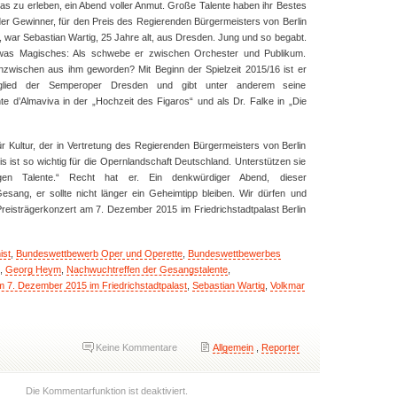
das zu erleben, ein Abend voller Anmut. Große Talente haben ihr Bestes
er Gewinner, für den Preis des Regierenden Bürgermeisters von Berlin
, war Sebastian Wartig, 25 Jahre alt, aus Dresden. Jung und so begabt.
 etwas Magisches: Als schwebe er zwischen Orchester und Publikum.
nzwischen aus ihm geworden? Mit Beginn der Spielzeit 2015/16 ist er
tglied der Semperoper Dresden und gibt unter anderem seine
te d’Almaviva in der „Hochzeit des Figaros“ und als Dr. Falke in „Die
ür Kultur, der in Vertretung des Regierenden Bürgermeisters von Berlin
s ist so wichtig für die Opernlandschaft Deutschland. Unterstützen sie
gen Talente.“ Recht hat er. Ein denkwürdiger Abend, dieser
sang, er sollte nicht länger ein Geheimtipp bleiben. Wir dürfen und
 Preisträgerkonzert am 7. Dezember 2015 im Friedrichstadtpalast Berlin
ist
,
Bundeswettbewerb Oper und Operette
,
Bundeswettbewerbes
,
Georg Heym
,
Nachwuchtreffen der Gesangstalente
,
m 7. Dezember 2015 im Friedrichstadtpalast
,
Sebastian Wartig
,
Volkmar
Keine Kommentare
Allgemein
,
Reporter
Die Kommentarfunktion ist deaktiviert.