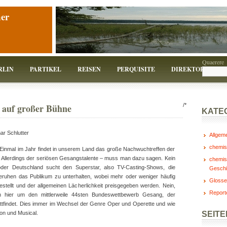
er
Quaerere
RLIN
PARTIKEL
REISEN
PERQUISITE
DIREKTOR
 auf großer Bühne
/*
KATE
ar Schlutter
Allgem
chemis
: Einmal im Jahr findet in unserem Land das große Nachwuchtreffen der
. Allerdings der seriösen Gesangstalente – muss man dazu sagen. Kein
chemis
der Deutschland sucht den Superstar, also TV-Casting-Shows, die
Geschi
beruhen das Publikum zu unterhalten, wobei mehr oder weniger häufig
Glosse
estellt und der allgemeinen Lächerlichkeit preisgegeben werden. Nein,
Report
ch hier um den mittlerweile 44sten Bundeswettbewerb Gesang, der
 stattfindet. Dies immer im Wechsel der Genre Oper und Operette und wie
on und Musical.
SEITE