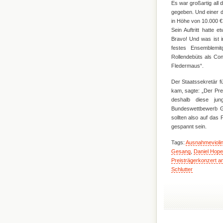
Es war großartig all 
gegeben. Und einer d
in Höhe von 10.000 €
Sein Auftritt hatte
Bravo! Und was ist i
festes Ensemblemi
Rollendebüts als Con
Fledermaus“.
Der Staatssekretär f
kam, sagte: „Der Prei
deshalb diese jun
Bundeswettbewerb Ge
sollten also auf das
gespannt sein.
Tags:
Ausnahmeviolin
Gesang
,
Daniel Hope
Preisträgerkonzert a
Schlutter