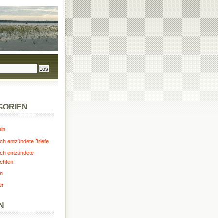
GORIEN
ein
ch entzündete Briefe
ch entzündete
chten
n
er
N