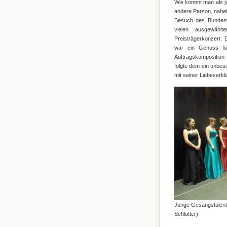
Wie kommt man als j
andere Person, nahel
Besuch des Bundesw
vielen ausgewähl
Preisträgerkonzert.
war ein Genuss für
Auftragskompositio
folgte dem ein unbes
mit seiner Liebeserk
Junge Gesangstalente 
Schlutter)