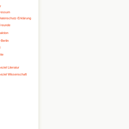
r
ressum
atenschutz-Erklärung
Freunde
aktion
-Berlin
l
ite
eziel Literatur
seziel Wissenschaft