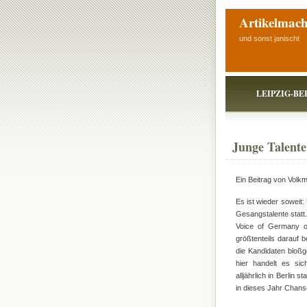
Artikelmach
und sonst janischt
LEIPZIG-BE
Junge Talente
Ein Beitrag von Volkm
Es ist wieder soweit
Gesangstalente statt
Voice of Germany o
größtenteils darauf 
die Kandidaten bloßg
hier handelt es si
alljährlich in Berlin
in dieses Jahr Chans