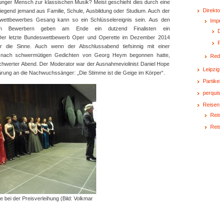
unger Mensch zur klassischen Musik? Meist geschieht dies durch eine
Direkto
iegend jemand aus Familie, Schule, Ausbildung oder Studium. Auch der
ettbewerbes Gesang kann so ein Schlüsselereignis sein. Aus den
Imp
ten Bewerbern geben am Ende ein dutzend Finalisten ein
D
 Der letzte Bundeswettbewerb Oper und Operette im Dezember 2014
 die Sinne. Auch wenn der Abschlussabend tiefsinnig mit einer
n nach schwermütigen Gedichten von Georg Heym begonnen hatte,
Red
chwerter Abend. Der Moderator war der Ausnahmeviolinist Daniel Hope
Leipzig
lärung an die Nachwuchssänger: „Die Stimme ist die Geige im Körper“.
Partike
perquis
Reisen
Reis
Rei
bei der Preisverleihung (Bild: Volkmar