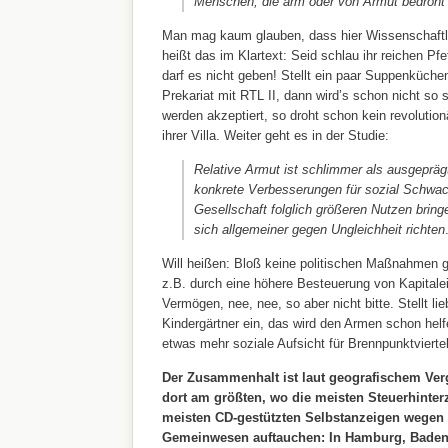
Menschen, die arm oder von Armut bedroht 
Man mag kaum glauben, dass hier Wissenschaftle
heißt das im Klartext: Seid schlau ihr reichen Pf
darf es nicht geben! Stellt ein paar Suppenküche
Prekariat mit RTL II, dann wird’s schon nicht so 
werden akzeptiert, so droht schon kein revolution
ihrer Villa. Weiter geht es in der Studie:
Relative Armut ist schlimmer als ausgepräg
konkrete Verbesserungen für sozial Schwach
Gesellschaft folglich größeren Nutzen brin
sich allgemeiner gegen Ungleichheit richten
Will heißen: Bloß keine politischen Maßnahmen g
z.B. durch eine höhere Besteuerung von Kapitale
Vermögen, nee, nee, so aber nicht bitte. Stellt li
Kindergärtner ein, das wird den Armen schon helf
etwas mehr soziale Aufsicht für Brennpunktviertel
Der Zusammenhalt ist laut geografischem Verg
dort am größten, wo die meisten Steuerhinte
meisten CD-gestützten Selbstanzeigen wegen
Gemeinwesen auftauchen: In Hamburg, Baden