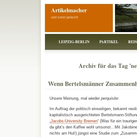
Artikelmacher
und sonst janischt
LEIPZIG-BERLIN
PARTIKEL
REI
Archiv für das Tag 'ne
Wenn Bertelsmänner Zusammenha
Unsere Meinung, mal wieder
perquisite
:
Im Auftrag der politisch einseitigen, bekannt neol
kapitalistisch ausgerichteten Bertelsmann-Stiftu
„
Jacobs-University Bremen
“ (Was für ein traurige
da gibt’s den Kaffee wohl umsonst…Mit Jakobine
nichts am Hut!) jüngst eine Studie zum „Zusamme