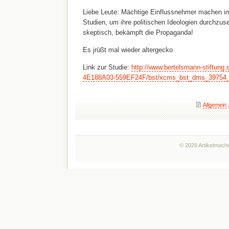
Liebe Leute: Mächtige Einflussnehmer machen i
Studien, um ihre politischen Ideologien durchzuse
skeptisch, bekämpft die Propaganda!
Es jrüßt mal wieder altergecko
Link zur Studie:
http://www.bertelsmann-stiftung.
4E188A03-559EF24F/bst/xcms_bst_dms_39754_
Allgemein
© 2026 Artikelmache