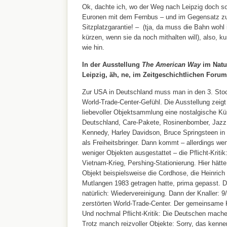
Ok, dachte ich, wo der Weg nach Leipzig doch so 
Euronen mit dem Fernbus – und im Gegensatz zu
Sitzplatzgarantie! – (tja, da muss die Bahn wohl 
kürzen, wenn sie da noch mithalten will), also,
wie hin.
In der Ausstellung
The American Way
im Nat
Leipzig, äh, ne, im Zeitgeschichtlichen Forum
Zur USA in Deutschland muss man in den 3. Stock
World-Trade-Center-Gefühl. Die Ausstellung zeig
liebevoller Objektsammlung eine nostalgische Kü
Deutschland, Care-Pakete, Rosinenbomber, Jazz u
Kennedy, Harley Davidson, Bruce Springsteen in 
als Freiheitsbringer. Dann kommt – allerdings weni
weniger Objekten ausgestattet – die Pflicht-Krit
Vietnam-Krieg, Pershing-Stationierung. Hier hätt
Objekt beispielsweise die Cordhose, die Heinrich 
Mutlangen 1983 getragen hatte, prima gepasst. 
natürlich: Wiedervereinigung. Dann der Knaller: 9
zerstörten World-Trade-Center. Der gemeinsame 
Und nochmal Pflicht-Kritik: Die Deutschen machen
Trotz manch reizvoller Objekte: Sorry, das kennen