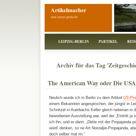
Artikelmacher
und sonst janischt
LEIPZIG-BERLIN
PARTIKEL
REI
Archiv für das Tag 'Zeitgeschi
The American Way oder Die USA 
Neulich wurde ich in Berlin zu dem Artikel
US-Pro
einem Bekannten angesprochen, der jüngst in Le
Schnitzel in Auerbachs Keller gleich nebenan in 
beworbenen Ausstellung war, weil der „Eintritt ja o
ich ihn, und er dann: „Dette mit der Propajanda p
würd‘ denken, so ne Art Nostaljie-Propajanda, abe
doch selber mal rin.“