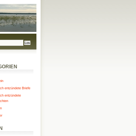
GORIEN
ein
ch entzündete Briefe
ch entzündete
chten
n
er
N