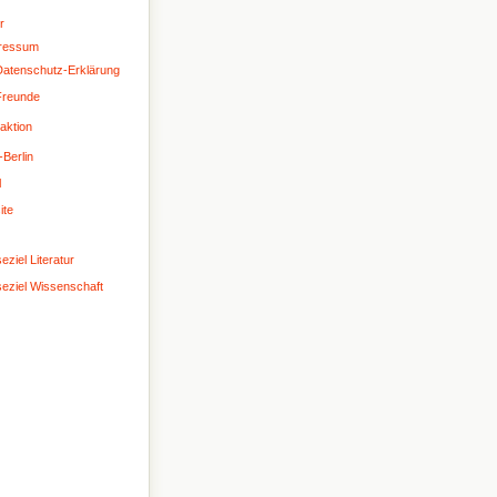
r
ressum
atenschutz-Erklärung
Freunde
aktion
-Berlin
l
ite
eziel Literatur
seziel Wissenschaft