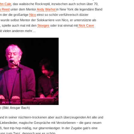
hn Cale
, das walisische Rockreptil, inzwischen auch schon über 70,
u Reed
unter dem Mentor
Andy Warhol
in New York die legendäre Band
 in der die großartige
Nico
einst so schön verführerisch düster
wurde selbst Mentor der Solokarriere von Nico, er unterstützte als
, spielte auch mal mit den
Stooges
oder trat einmal mit
Nick Cave
t vielen anderen mehr…
 (Bild: Ansgar Bach)
Band in seiner nüchtern-trockenen aber auch überzeugenden Art alte und
 Liebeslieder, magische Gespräche mit Verstorbenen – die ganz neuen
 fast trip-hop-mäßig, nur gitarrenlastiger. In der Zugabe gab’s eine
rung zum Tanz, dennoch war es schön.