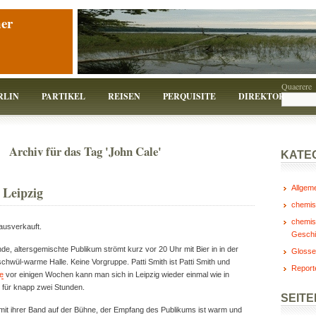
er
Quaerere
RLIN
PARTIKEL
REISEN
PERQUISITE
DIREKTOR
Archiv für das Tag 'John Cale'
KATE
 Leipzig
Allgem
chemis
chemis
 ausverkauft.
Geschi
e, altersgemischte Publikum strömt kurz vor 20 Uhr mit Bier in in der
Glosse
schwül-warme Halle. Keine Vorgruppe. Patti Smith ist Patti Smith und
Report
e
vor einigen Wochen kann man sich in Leipzig wieder einmal wie in
, für knapp zwei Stunden.
SEITE
 mit ihrer Band auf der Bühne, der Empfang des Publikums ist warm und