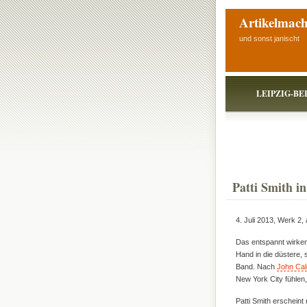
Artikelmach
und sonst janischt
LEIPZIG-BE
Patti Smith in
4. Juli 2013, Werk 2,
Das entspannt wirkend
Hand in die düstere, 
Band. Nach
John Cal
New York City fühlen
Patti Smith erscheint