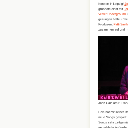
Konzert in Leipzig!
Jo
gründete einst mit
Lo
Velvet Underground
,
gesungen hatte. Cale 
Produzent
Patti Smith
zusammen auf und mi
John Cale am E-Piano
Cale hat mit seiner 
neue Songs gespielt:
Songs sehr zeitgemäß,
vergebliche Aufforde