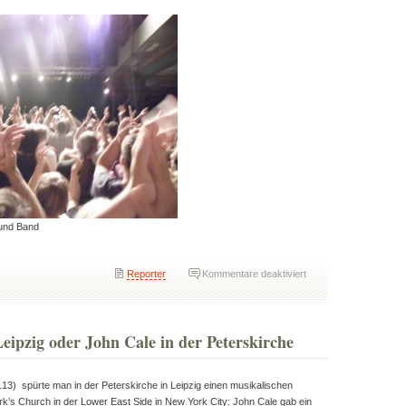
h und Band
für
Reporter
Kommentare deaktiviert
Patti
Smith
in
eipzig oder John Cale in der Peterskirche
Leipzig
13) spürte man in der Peterskirche in Leipzig einen musikalischen
k’s Church in der Lower East Side in New York City: John Cale gab ein