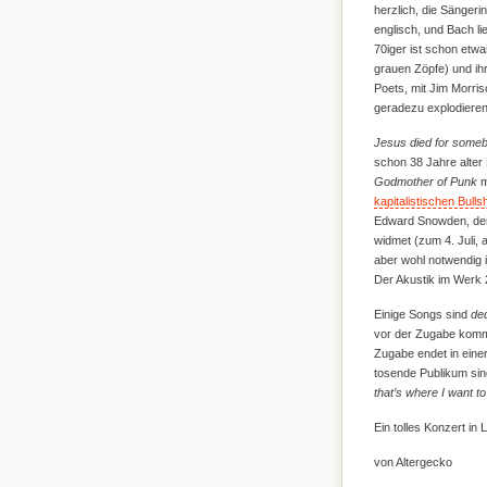
herzlich, die Sängerin
englisch, und Bach li
70iger ist schon etwa
grauen Zöpfe) und ih
Poets, mit Jim Morri
geradezu explodieren.
Jesus died for someb
schon 38 Jahre alter H
Godmother of Punk
m
kapitalistischen Bullsh
Edward Snowden, dem
widmet (zum 4. Juli, 
aber wohl notwendig i
Der Akustik im Werk 
Einige Songs sind
de
vor der Zugabe komm
Zugabe endet in eine
tosende Publikum sin
that’s where I want to
Ein tolles Konzert in L
von Altergecko