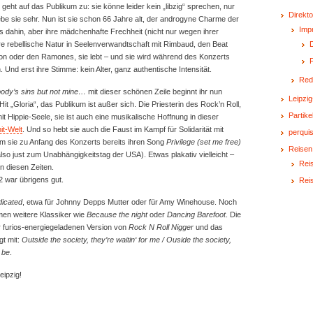
 geht auf das Publikum zu: sie könne leider kein „libzig“ sprechen, nur
Direkto
ebe sie sehr. Nun ist sie schon 66 Jahre alt, der androgyne Charme der
Imp
s dahin, aber ihre mädchenhafte Frechheit (nicht nur wegen ihrer
re rebellische Natur in Seelenverwandtschaft mit Rimbaud, den Beat
D
son oder den Ramones, sie lebt – und sie wird während des Konzerts
 Und erst ihre Stimme: kein Alter, ganz authentische Intensität.
Red
ody’s sins but not mine…
mit dieser schönen Zeile beginnt ihr nun
Leipzig
it „Gloria“, das Publikum ist außer sich. Die Priesterin des Rock’n Roll,
Partike
it Hippie-Seele, sie ist auch eine musikalische Hoffnung in dieser
it-Welt
. Und so hebt sie auch die Faust im Kampf für Solidarität mit
perquis
 sie zu Anfang des Konzerts bereits ihren Song
Privilege (set me free)
Reisen
also just zum Unabhängigkeitstag der USA). Etwas plakativ vielleicht –
Reis
n diesen Zeiten.
2 war übrigens gut.
Rei
dicated
, etwa für Johnny Depps Mutter oder für Amy Winehouse. Noch
en weitere Klassiker wie
Because the night
oder
Dancing Barefoot
. Die
r furios-energiegeladenen Version von
Rock N Roll Nigger
und das
gt mit:
Outside the society, they’re waitin‘ for me / Ouside the society,
 be
.
eipzig!