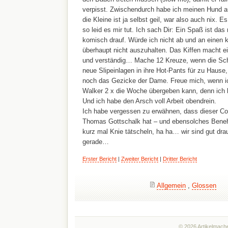
verpisst. Zwischendurch habe ich meinen Hund 
die Kleine ist ja selbst geil, war also auch nix. E
so leid es mir tut. Ich sach Dir: Ein Spaß ist das 
komisch drauf. Würde ich nicht ab und an einen ki
überhaupt nicht auszuhalten. Das Kiffen macht e
und verständig… Mache 12 Kreuze, wenn die Sch
neue Slipeinlagen in ihre Hot-Pants für zu Hause
noch das Gezicke der Dame. Freue mich, wenn ic
Walker 2 x die Woche übergeben kann, denn ich 
Und ich habe den Arsch voll Arbeit obendrein.
Ich habe vergessen zu erwähnen, dass dieser Coc
Thomas Gottschalk hat – und ebensolches Benehm
kurz mal Knie tätscheln, ha ha… wir sind gut dra
gerade…
Erster Bericht
|
Zweiter Bericht
|
Dritter Bericht
Allgemein
,
Glossen
© 2026 Artikelmache