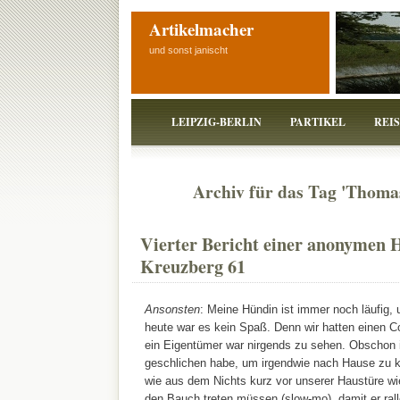
Artikelmacher
und sonst janischt
LEIPZIG-BERLIN
PARTIKEL
REI
Archiv für das Tag 'Thoma
Vierter Bericht einer anonymen 
Kreuzberg 61
Ansonsten
: Meine Hündin ist immer noch läufig, 
heute war es kein Spaß. Denn wir hatten einen C
ein Eigentümer war nirgends zu sehen. Obschon
geschlichen habe, um irgendwie nach Hause zu 
wie aus dem Nichts kurz vor unserer Haustüre wie
den Bauch treten müssen (slow-mo), damit er rall