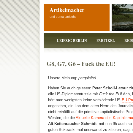
Artikelmacher
und sonst janischt
LEIPZIG-BERLIN
PARTIKEL
REI
G8, G7, G6 – Fuck the EU!
Unsere Meinung:
perquisite!
Haben Sie auch gelesen:
Peter Scholl-Latour
zit
olle US-Diplomatentussie mit
Fuck the EU!
Ach, h
hört man wenigsten keine verblödende US-
EU-Pr
angenehm, ein Lob dem alten Herrn des Journali
nicht reinfällt auf die primitive kapitalistische 
Westen, die die
Aktuelle Kamera des Kapitalism
Alt-Kettenraucher Schmidt
, mit nun 95 auch so 
guten Bukowski mal unerwartet zu zitieren, sagt 