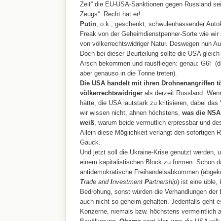
Zeit“ die EU-USA-Sanktionen gegen Russland se
Zeugs“. Recht hat er!
Putin
, o.k., geschenkt, schwulenhassender Autokr
Freak von der Geheimdienstpenner-Sorte wie wir
von völkerrechtswidriger Natur. Deswegen nun A
Doch bei dieser Beurteilung sollte die USA gleich 
Arsch bekommen und rausfliegen: genau: G6! (d
aber genauso in die Tonne treten).
Die USA handelt mit ihren Drohnenangriffen t
völkerrechtswidriger
als derzeit Russland. Wen
hätte, die USA lautstark zu kritisieren, dabei das 
wir wissen nicht, ahnen höchstens,
was die NSA
weiß
, warum beide vermutlich erpressbar und de
Allein diese Möglichkeit verlangt den sofortigen 
Gauck.
Und jetzt soll die Ukraine-Krise genutzt werden
einem kapitalistischen Block zu formen. Schon d
antidemokratische Freihandelsabkommen (abgekü
T
rade and
I
nvestment
P
artnership
) ist eine üble,
Bedrohung, sonst würden die Verhandlungen der
auch nicht so geheim gehalten. Jedenfalls geht 
Konzerne, niemals bzw. höchstens vermeintlich a