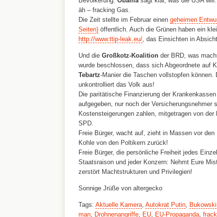
Bevölkerung.
Obama
sagt klar, was die USA will:
äh – fracking Gas.
Die Zeit stellte im Februar einen
geheimen Entwur
Seiten)
öffentlich. Auch die Grünen haben ein klei
http://www.ttip-leak.eu/
, das Einsichten in Absicht
Und die
Großkotz-Koalition
der BRD, was macht 
wurde beschlossen, dass sich Abgeordnete auf K
Tebartz
-Manier die Taschen vollstopfen können. D
unkontrolliert das Volk aus!
Die paritätische Finanzierung der Krankenkassen 
aufgegeben, nur noch der Versicherungsnehmer so
Kostensteigerungen zahlen, mitgetragen von der k
SPD.
Freie Bürger, wacht auf, zieht in Massen vor den
Kohle von den Poltikern zurück!
Freie Bürger, die persönliche Freiheit jedes Einzel
Staatsraison und jeder Konzern: Nehmt Eure Mist
zerstört Machtstrukturen und Privilegien!
Sonnige Jrüße von altergecko
Tags:
Aktuelle Kamera
,
Autokrat Putin
,
Bukowski
man
,
Drohnenangriffe
,
EU
,
EU-Propaganda
,
frac