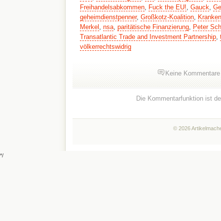
Freihandelsabkommen
,
Fuck the EU!
,
Gauck
,
Ge
geheimdienstpenner
,
Großkotz-Koalition
,
Kranke
Merkel
,
nsa
,
paritätische Finanzierung
,
Peter Sch
Transatlantic Trade and Investment Partnership
,
völkerrechtswidrig
Keine Kommentare
Die Kommentarfunktion ist dea
© 2026 Artikelmache
*/